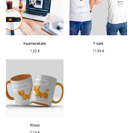
Kaamerakate
T-särk
1,20 €
11,99 €
Kruus
7,19 €