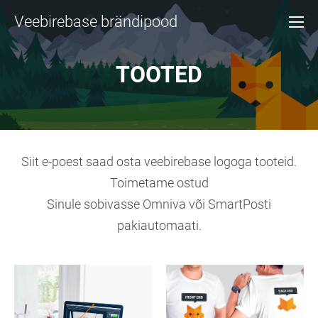
Veebirebase brändipood
TOOTED
Siit e-poest saad osta veebirebase logoga tooteid.
Toimetame ostud
Sinule sobivasse Omniva või SmartPosti
pakiautomaati.